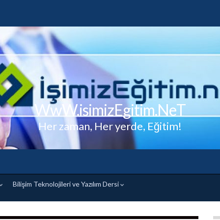
WwW.isimizEgitim.NeT
Her zaman, Her yerde, Eğitim!
Bilişim Teknolojileri ve Yazılım Dersi