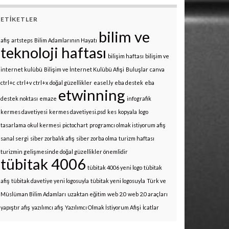
ETIKETLER
bilim ve
afiş
artsteps
Bilim Adamlarının Hayatı
teknoloji haftası
bilişim haftası
bilişim ve
internet kulübü
Bilişim ve İnternet Kulübü Afişi
Buluşlar
canva
ctrl+c
ctrl+v
ctrl+x
doğal güzellikler
easel.ly
eba destek
eba
etwinning
destek noktası
emaze
infografik
kermes davetiyesi
kermes davetiyesi.psd
kes
kopyala
logo
tasarlama
okul kermesi
pictochart
programcı olmak istiyorum afiş
sanal sergi
siber zorbalık afiş
siber zorba olma
turizm haftası
turizmin gelişmesinde doğal güzellikler önemlidir
tübitak 4006
tübitak 4006 yeni logo
tübitak
afiş
tübitak davetiye yeni logosuyla
tübitak yeni logosuyla
Türk ve
Müslüman Bilim Adamları
uzaktan eğitim
web 2.0
web 2.0 araçları
yapıştır afiş
yazılımcı afiş
Yazılımcı Olmak İstiyorum Afişi
İcatlar