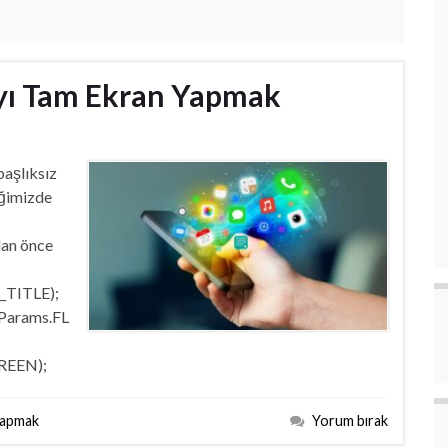
yı Tam Ekran Yapmak
aşlıksız
iğimizde
dan önce
TITLE);
Params.FL
REEN);
yapmak
Yorum bırak