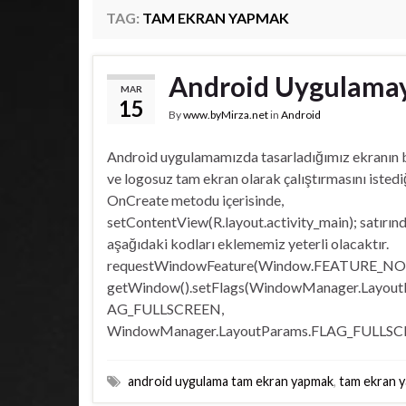
TAG:
TAM EKRAN YAPMAK
Android Uygulama
MAR
15
By
www.byMirza.net
in
Android
Android uygulamamızda tasarladığımız ekranın b
ve logosuz tam ekran olarak çalıştırmasını isted
OnCreate metodu içerisinde,
setContentView(R.layout.activity_main); satırın
aşağıdaki kodları eklememiz yeterli olacaktır.
requestWindowFeature(Window.FEATURE_NO_
getWindow().setFlags(WindowManager.Layout
AG_FULLSCREEN,
WindowManager.LayoutParams.FLAG_FULLSC
android uygulama tam ekran yapmak
,
tam ekran 