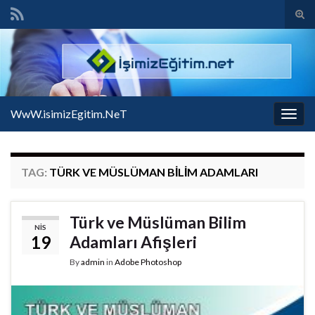
Tog
sear
Search for:
for
WwW.isimizEgitim.NeT
Togg
navig
TAG:
TÜRK VE MÜSLÜMAN BILIM ADAMLARI
Türk ve Müslüman Bilim
NIS
19
Adamları Afişleri
By
admin
in
Adobe Photoshop