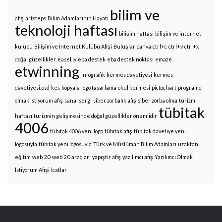
bilim ve
afiş
artsteps
Bilim Adamlarının Hayatı
teknoloji haftası
bilişim haftası
bilişim ve internet
kulübü
Bilişim ve İnternet Kulübü Afişi
Buluşlar
canva
ctrl+c
ctrl+v
ctrl+x
doğal güzellikler
easel.ly
eba destek
eba destek noktası
emaze
etwinning
infografik
kermes davetiyesi
kermes
davetiyesi.psd
kes
kopyala
logo tasarlama
okul kermesi
pictochart
programcı
olmak istiyorum afiş
sanal sergi
siber zorbalık afiş
siber zorba olma
turizm
tübitak
haftası
turizmin gelişmesinde doğal güzellikler önemlidir
4006
tübitak 4006 yeni logo
tübitak afiş
tübitak davetiye yeni
logosuyla
tübitak yeni logosuyla
Türk ve Müslüman Bilim Adamları
uzaktan
eğitim
web 2.0
web 2.0 araçları
yapıştır afiş
yazılımcı afiş
Yazılımcı Olmak
İstiyorum Afişi
İcatlar