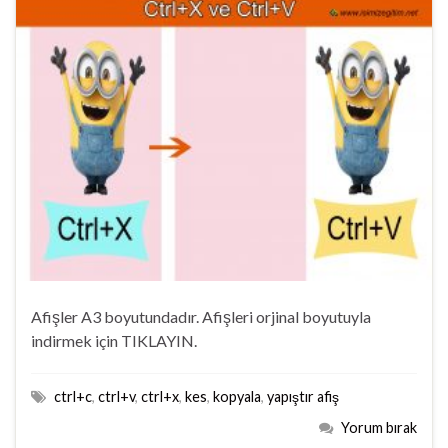
Afişler A3 boyutundadır. Afişleri orjinal boyutuyla
indirmek için TIKLAYIN.
ctrl+c
,
ctrl+v
,
ctrl+x
,
kes
,
kopyala
,
yapıştır afiş
Yorum bırak