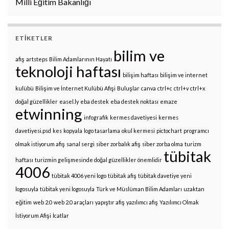
Milli Eğitim Bakanlığı
ETIKETLER
bilim ve
afiş
artsteps
Bilim Adamlarının Hayatı
teknoloji haftası
bilişim haftası
bilişim ve internet
kulübü
Bilişim ve İnternet Kulübü Afişi
Buluşlar
canva
ctrl+c
ctrl+v
ctrl+x
doğal güzellikler
easel.ly
eba destek
eba destek noktası
emaze
etwinning
infografik
kermes davetiyesi
kermes
davetiyesi.psd
kes
kopyala
logo tasarlama
okul kermesi
pictochart
programcı
olmak istiyorum afiş
sanal sergi
siber zorbalık afiş
siber zorba olma
turizm
tübitak
haftası
turizmin gelişmesinde doğal güzellikler önemlidir
4006
tübitak 4006 yeni logo
tübitak afiş
tübitak davetiye yeni
logosuyla
tübitak yeni logosuyla
Türk ve Müslüman Bilim Adamları
uzaktan
eğitim
web 2.0
web 2.0 araçları
yapıştır afiş
yazılımcı afiş
Yazılımcı Olmak
İstiyorum Afişi
İcatlar