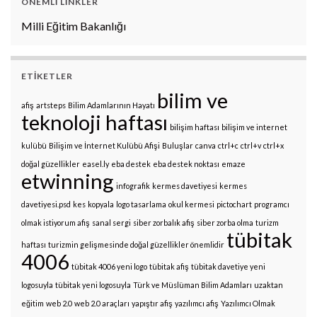
ÖNEMLI LINKLER
Milli Eğitim Bakanlığı
ETIKETLER
bilim ve
afiş
artsteps
Bilim Adamlarının Hayatı
teknoloji haftası
bilişim haftası
bilişim ve internet
kulübü
Bilişim ve İnternet Kulübü Afişi
Buluşlar
canva
ctrl+c
ctrl+v
ctrl+x
doğal güzellikler
easel.ly
eba destek
eba destek noktası
emaze
etwinning
infografik
kermes davetiyesi
kermes
davetiyesi.psd
kes
kopyala
logo tasarlama
okul kermesi
pictochart
programcı
olmak istiyorum afiş
sanal sergi
siber zorbalık afiş
siber zorba olma
turizm
tübitak
haftası
turizmin gelişmesinde doğal güzellikler önemlidir
4006
tübitak 4006 yeni logo
tübitak afiş
tübitak davetiye yeni
logosuyla
tübitak yeni logosuyla
Türk ve Müslüman Bilim Adamları
uzaktan
eğitim
web 2.0
web 2.0 araçları
yapıştır afiş
yazılımcı afiş
Yazılımcı Olmak