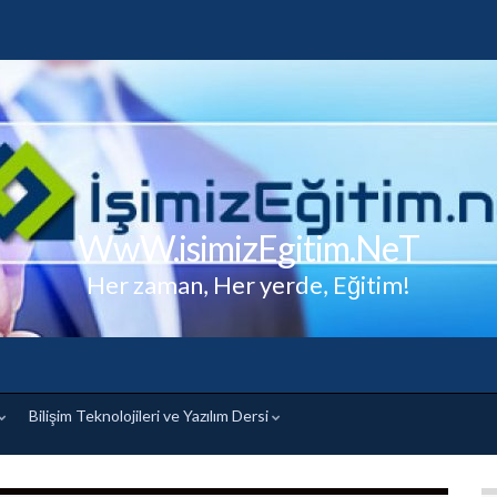
WwW.isimizEgitim.NeT
Her zaman, Her yerde, Eğitim!
Bilişim Teknolojileri ve Yazılım Dersi