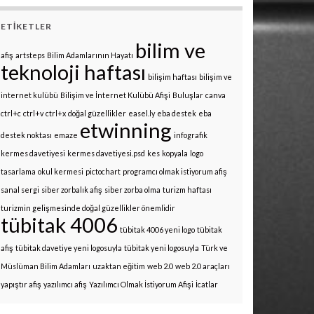
ETIKETLER
bilim ve
afiş
artsteps
Bilim Adamlarının Hayatı
teknoloji haftası
bilişim haftası
bilişim ve
internet kulübü
Bilişim ve İnternet Kulübü Afişi
Buluşlar
canva
ctrl+c
ctrl+v
ctrl+x
doğal güzellikler
easel.ly
eba destek
eba
etwinning
destek noktası
emaze
infografik
kermes davetiyesi
kermes davetiyesi.psd
kes
kopyala
logo
tasarlama
okul kermesi
pictochart
programcı olmak istiyorum afiş
sanal sergi
siber zorbalık afiş
siber zorba olma
turizm haftası
turizmin gelişmesinde doğal güzellikler önemlidir
tübitak 4006
tübitak 4006 yeni logo
tübitak
afiş
tübitak davetiye yeni logosuyla
tübitak yeni logosuyla
Türk ve
Müslüman Bilim Adamları
uzaktan eğitim
web 2.0
web 2.0 araçları
yapıştır afiş
yazılımcı afiş
Yazılımcı Olmak İstiyorum Afişi
İcatlar