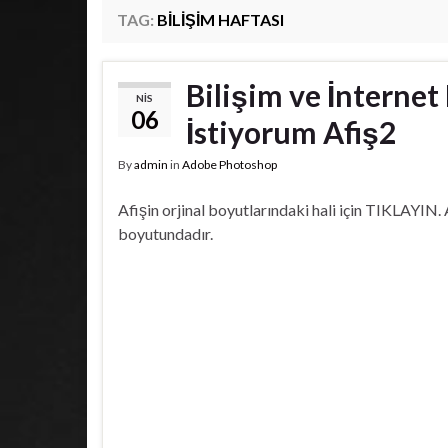
TAG:
BILIŞIM HAFTASI
Bilişim ve İnterne
NIS
06
İstiyorum Afiş2
By
admin
in
Adobe Photoshop
Afişin orjinal boyutlarındaki hali için TIKLAYIN
boyutundadır.