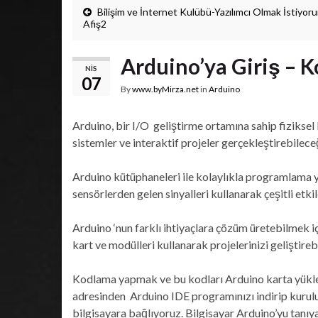
Bilişim ve İnternet Kulübü-Yazılımcı Olmak İstiyor
Afiş2
Arduino’ya Giriş – 
NIS
07
By
www.byMirza.net
in
Arduino
Arduino, bir I/O geliştirme ortamına sahip fizikse
sistemler ve interaktif projeler gerçekleştirebilece
Arduino kütüphaneleri ile kolaylıkla programlama yapa
sensörlerden gelen sinyalleri kullanarak çeşitli etki
Arduino ‘nun farklı ihtiyaçlara çözüm üretebilmek iç
kart ve modülleri kullanarak projelerinizi geliştirebi
Kodlama yapmak ve bu kodları Arduino karta yükl
adresinden Arduino IDE programınızı indirip kurul
bilgisayara bağlıyoruz. Bilgisayar Arduino’yu tanıy