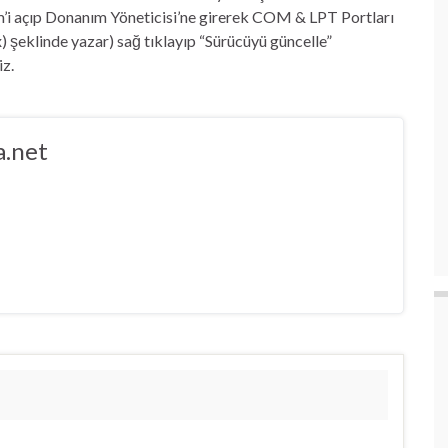
m’i açıp Donanım Yöneticisi’ne girerek COM & LPT Portları
şeklinde yazar) sağ tıklayıp “Sürücüyü güncelle”
iz.
.net