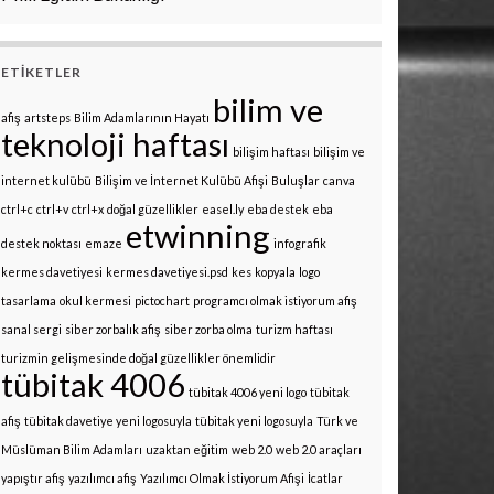
ETIKETLER
bilim ve
afiş
artsteps
Bilim Adamlarının Hayatı
teknoloji haftası
bilişim haftası
bilişim ve
internet kulübü
Bilişim ve İnternet Kulübü Afişi
Buluşlar
canva
ctrl+c
ctrl+v
ctrl+x
doğal güzellikler
easel.ly
eba destek
eba
etwinning
destek noktası
emaze
infografik
kermes davetiyesi
kermes davetiyesi.psd
kes
kopyala
logo
tasarlama
okul kermesi
pictochart
programcı olmak istiyorum afiş
sanal sergi
siber zorbalık afiş
siber zorba olma
turizm haftası
turizmin gelişmesinde doğal güzellikler önemlidir
tübitak 4006
tübitak 4006 yeni logo
tübitak
afiş
tübitak davetiye yeni logosuyla
tübitak yeni logosuyla
Türk ve
Müslüman Bilim Adamları
uzaktan eğitim
web 2.0
web 2.0 araçları
yapıştır afiş
yazılımcı afiş
Yazılımcı Olmak İstiyorum Afişi
İcatlar