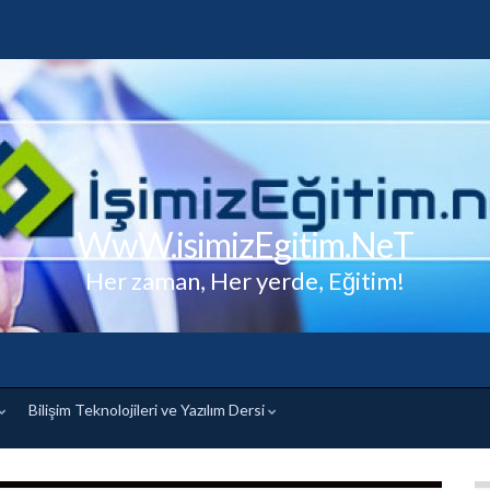
WwW.isimizEgitim.NeT
Her zaman, Her yerde, Eğitim!
Bilişim Teknolojileri ve Yazılım Dersi