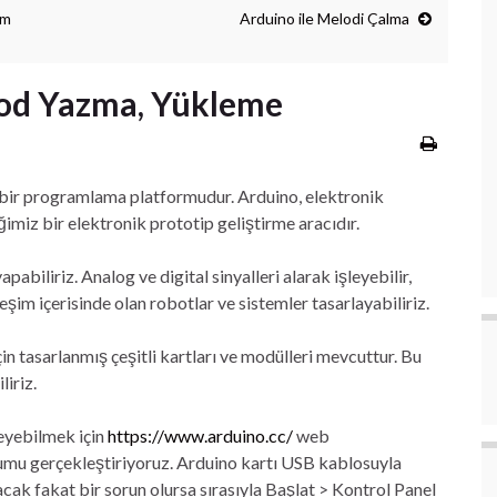
um
Arduino ile Melodi Çalma
Kod Yazma, Yükleme
l bir programlama platformudur. Arduino, elektronik
ğimiz bir elektronik prototip geliştirme aracıdır.
biliriz. Analog ve digital sinyalleri alarak işleyebilir,
leşim içerisinde olan robotlar ve sistemler tasarlayabiliriz.
in tasarlanmış çeşitli kartları ve modülleri mevcuttur. Bu
liriz.
eyebilmek için
https://www.arduino.cc/
web
umu gerçekleştiriyoruz. Arduino kartı USB kablosuyla
acak fakat bir sorun olursa sırasıyla Başlat > Kontrol Panel