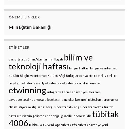
ÖNEMLI LINKLER
Milli Eğitim Bakanlığı
ETIKETLER
bilim ve
afiş
artsteps
Bilim Adamlarının Hayatı
teknoloji haftası
bilişim haftası
bilişim ve internet
kulübü
Bilişim ve İnternet Kulübü Afişi
Buluşlar
canva
ctrl+c
ctrl+v
ctrl+x
doğal güzellikler
easel.ly
eba destek
eba destek noktası
emaze
etwinning
infografik
kermes davetiyesi
kermes
davetiyesi.psd
kes
kopyala
logo tasarlama
okul kermesi
pictochart
programcı
olmak istiyorum afiş
sanal sergi
siber zorbalık afiş
siber zorba olma
turizm
tübitak
haftası
turizmin gelişmesinde doğal güzellikler önemlidir
4006
tübitak 4006 yeni logo
tübitak afiş
tübitak davetiye yeni