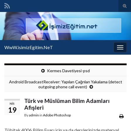
Tog
sear
Search for:
for
WwW.isimizEgitim.NeT
Togg
navig
Kermes Davetiyesi-psd
Android BroadcastReceiver: Yapılan Çağrıları Yakalama (detect
outgoing phone call event)
Türk ve Müslüman Bilim Adamları
NIS
Afişleri
19
By
admin
in
Adobe Photoshop
Tübitak 4006 Bilim Fuarı için ya da derslerinizde materyal