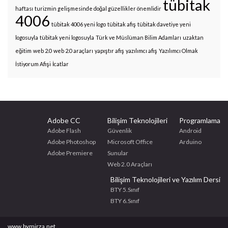
tübitak
haftası
turizmin gelişmesinde doğal güzellikler önemlidir
4006
tübitak 4006 yeni logo
tübitak afiş
tübitak davetiye yeni
logosuyla
tübitak yeni logosuyla
Türk ve Müslüman Bilim Adamları
uzaktan
eğitim
web 2.0
web 2.0 araçları
yapıştır afiş
yazılımcı afiş
Yazılımcı Olmak
İstiyorum Afişi
İcatlar
Adobe CC
Bilişim Teknolojileri
Programlama
Adobe Flash
Güvenlik
Android
Adobe Photoshop
Microsoft Office
Arduino
Adobe Premiere
Sunular
Web 2.0 Araçları
Bilişim Teknolojileri ve Yazılım Dersi
BTY 5.Sınıf
BTY 6.Sınıf
www.bymirza.net