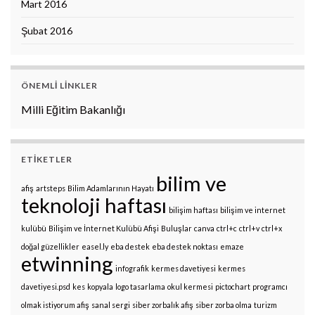
Mart 2016
Şubat 2016
ÖNEMLI LINKLER
Milli Eğitim Bakanlığı
ETIKETLER
bilim ve
afiş
artsteps
Bilim Adamlarının Hayatı
teknoloji haftası
bilişim haftası
bilişim ve internet
kulübü
Bilişim ve İnternet Kulübü Afişi
Buluşlar
canva
ctrl+c
ctrl+v
ctrl+x
doğal güzellikler
easel.ly
eba destek
eba destek noktası
emaze
etwinning
infografik
kermes davetiyesi
kermes
davetiyesi.psd
kes
kopyala
logo tasarlama
okul kermesi
pictochart
programcı
olmak istiyorum afiş
sanal sergi
siber zorbalık afiş
siber zorba olma
turizm