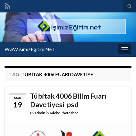
Tog
sear
Search for:
for
WwW.isimizEgitim.NeT
Togg
navig
TAG:
TÜBITAK 4006 FUARI DAVETIYE
Tübitak 4006 Bilim Fuarı
MAR
19
Davetiyesi-psd
By
admin
in
Adobe Photoshop