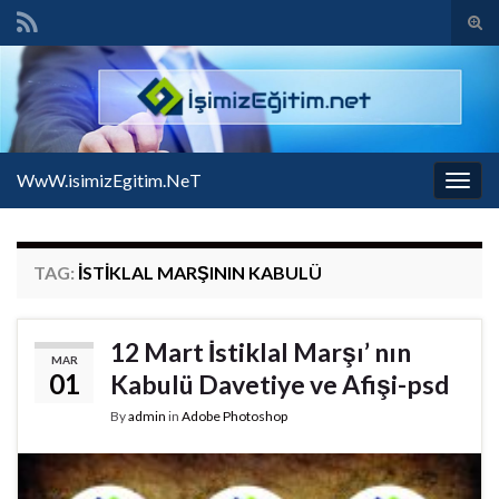
Tog
sear
Search for:
for
WwW.isimizEgitim.NeT
Togg
navig
TAG:
İSTIKLAL MARŞININ KABULÜ
12 Mart İstiklal Marşı’ nın
MAR
01
Kabulü Davetiye ve Afişi-psd
By
admin
in
Adobe Photoshop