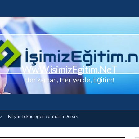
WwW.isimizEgitim.NeT
Her zaman, Her yerde, Eğitim!
Bilişim Teknolojileri ve Yazılım Dersi