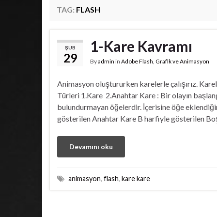
TAG:
FLASH
1-Kare Kavramı
ŞUB
29
By
admin
in
Adobe Flash
,
Grafik ve Animasyon
Animasyon oluştururken karelerle çalışırız. Karel
Türleri 1.Kare 2.Anahtar Kare : Bir olayın başlangı
bulundurmayan öğelerdir. İçerisine öğe eklendiğ
gösterilen Anahtar Kare B harfiyle gösterilen Boş
Devamını oku
animasyon
,
flash
,
kare kare