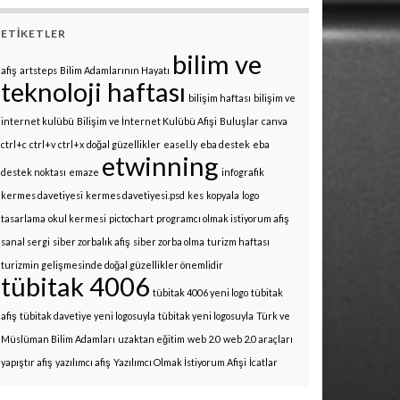
ETIKETLER
bilim ve
afiş
artsteps
Bilim Adamlarının Hayatı
teknoloji haftası
bilişim haftası
bilişim ve
internet kulübü
Bilişim ve İnternet Kulübü Afişi
Buluşlar
canva
ctrl+c
ctrl+v
ctrl+x
doğal güzellikler
easel.ly
eba destek
eba
etwinning
destek noktası
emaze
infografik
kermes davetiyesi
kermes davetiyesi.psd
kes
kopyala
logo
tasarlama
okul kermesi
pictochart
programcı olmak istiyorum afiş
sanal sergi
siber zorbalık afiş
siber zorba olma
turizm haftası
turizmin gelişmesinde doğal güzellikler önemlidir
tübitak 4006
tübitak 4006 yeni logo
tübitak
afiş
tübitak davetiye yeni logosuyla
tübitak yeni logosuyla
Türk ve
Müslüman Bilim Adamları
uzaktan eğitim
web 2.0
web 2.0 araçları
yapıştır afiş
yazılımcı afiş
Yazılımcı Olmak İstiyorum Afişi
İcatlar